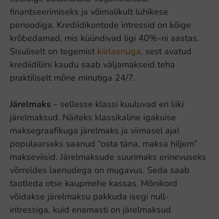
finantseerimiseks ja võimalikult lühikese
perioodiga. Krediidikontode intressid on kõige
krõbedamad, mis küündivad ligi 40%-ni aastas.
Sisuliselt on tegemist
kiirlaenuga
, sest avatud
krediidiliini kaudu saab väljamakseid teha
praktiliselt mõne minutiga 24/7.
Järelmaks
– sellesse klassi kuuluvad eri liiki
järelmaksud. Näiteks klassikaline igakuise
maksegraafikuga järelmaks ja viimasel ajal
populaarseks saanud “osta täna, maksa hiljem”
makseviisid. Järelmaksude suurimaks erinevuseks
võrreldes laenudega on mugavus. Seda saab
taotleda otse kaupmehe kassas. Mõnikord
võidakse järelmaksu pakkuda isegi null-
intressiga, kuid enamasti on järelmaksud