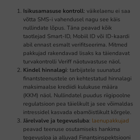
Isikusamasuse kontroll
: väikelaenu ei saa
võtta SMS-i vahendusel nagu see käis
nullindate lõpus. Täna peavad kõik
taotlejad Smart-ID, Mobiil ID või ID-kaardi
abil ennast esmalt verifitseerima. Mitmed
pakkujad rakendavad lisaks ka täiendavat
turvakontrolli Veriff näotuvastuse näol.
Kindel hinnalagi
: tarbijatele suunatud
finantsteenustele on kehtestatud hinnalagi
maksimaalse krediidi kulukuse määra
(KKM) näol. Nullindatel puudus riigipoolne
regulatsioon pea täielikult ja see võimaldas
intressidel kasvada ebamõistlikult kõrgele.
Järelvalve ja tegevusluba
:
laenupakkujad
peavad teenuse osutamiseks hankima
tegevusloa ja alluvad Finantsinspektsiooni