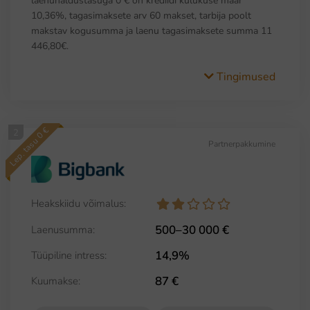
laenuhaldustasuga 0 € on krediidi kulukuse määr
10,36%, tagasimaksete arv 60 makset, tarbija poolt
makstav kogusumma ja laenu tagasimaksete summa 11
446,80€.
Tingimused
Lep. tasu 0 €
2
Partnerpakkumine
Heakskiidu võimalus:
500–30 000 €
Laenusumma:
14,9%
Tüüpiline intress:
87 €
Kuumakse: