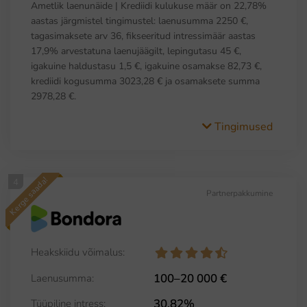
Ametlik laenunäide | Krediidi kulukuse määr on 22,78%
aastas järgmistel tingimustel: laenusumma 2250 €,
tagasimaksete arv 36, fikseeritud intressimäär aastas
17,9% arvestatuna laenujäägilt, lepingutasu 45 €,
igakuine haldustasu 1,5 €, igakuine osamakse 82,73 €,
krediidi kogusumma 3023,28 € ja osamaksete summa
2978,28 €.
Tingimused
Kerge saada!
4
Partnerpakkumine
Heakskiidu võimalus:
100–20 000 €
Laenusumma:
30,82%
Tüüpiline intress: