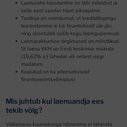
Laenuraha kasutamine on läbi mõeldud ja
selle eest saadav hüve pikaajaline.
Taotleja on veendunud, et krediidilepingu
teenindamine ei käi finantsiliselt üle jõu
ning sissetulek säilib kogu lepinguperioodi.
Laenupakkumise tingimused on mõistlikud.
St laenu KKM on Eesti keskmise määrale
(15,62% a.) lähedal või sellest isegi
madalam.
Kaalutud on ka alternatiivseid
finantseerimisvõimalusi.
Mis juhtub kui laenuandja ees
tekib võlg?
Väikelaenu kuumaksega hilinemine ei tähenda