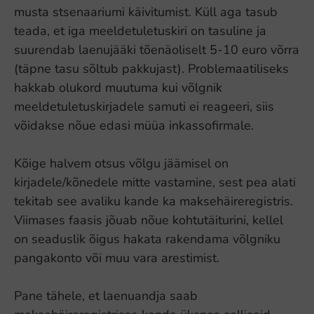
musta stsenaariumi käivitumist. Küll aga tasub
teada, et iga meeldetuletuskiri on tasuline ja
suurendab laenujääki tõenäoliselt 5-10 euro võrra
(täpne tasu sõltub pakkujast). Problemaatiliseks
hakkab olukord muutuma kui võlgnik
meeldetuletuskirjadele samuti ei reageeri, siis
võidakse nõue edasi müüa inkassofirmale.
Kõige halvem otsus võlgu jäämisel on
kirjadele/kõnedele mitte vastamine, sest pea alati
tekitab see avaliku kande ka maksehäireregistris.
Viimases faasis jõuab nõue kohtutäiturini, kellel
on seaduslik õigus hakata rakendama võlgniku
pangakonto või muu vara arestimist.
Pane tähele, et laenuandja saab