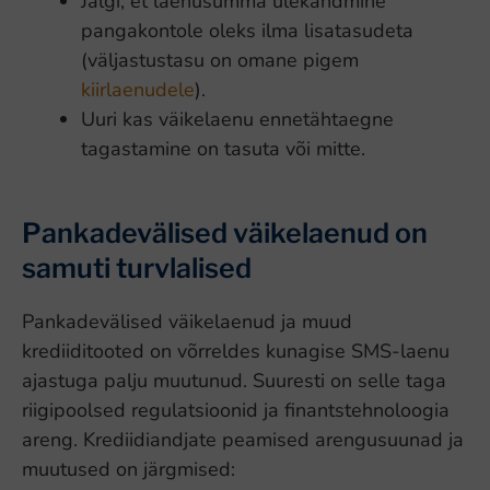
Jälgi, et laenusumma ülekandmine
pangakontole oleks ilma lisatasudeta
(väljastustasu on omane pigem
kiirlaenudele
).
Uuri kas väikelaenu ennetähtaegne
tagastamine on tasuta või mitte.
Pankadevälised väikelaenud on
samuti turvlalised
Pankadevälised väikelaenud ja muud
krediiditooted on võrreldes kunagise SMS-laenu
ajastuga palju muutunud. Suuresti on selle taga
riigipoolsed regulatsioonid ja finantstehnoloogia
areng. Krediidiandjate peamised arengusuunad ja
muutused on järgmised: