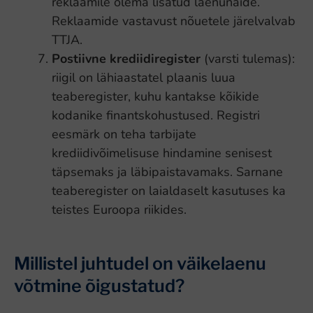
reklaamile olema lisatud laenunäide.
Reklaamide vastavust nõuetele järelvalvab
TTJA.
Postiivne krediidiregister
(varsti tulemas):
riigil on lähiaastatel plaanis luua
teaberegister, kuhu kantakse kõikide
kodanike finantskohustused. Registri
eesmärk on teha tarbijate
krediidivõimelisuse hindamine senisest
täpsemaks ja läbipaistavamaks. Sarnane
teaberegister on laialdaselt kasutuses ka
teistes Euroopa riikides.
Millistel juhtudel on väikelaenu
võtmine õigustatud?