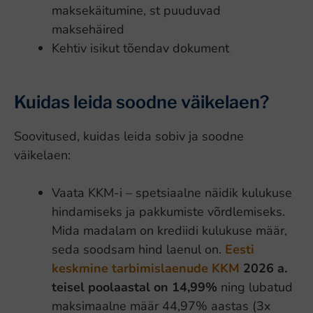
maksekäitumine, st puuduvad
maksehäired
Kehtiv isikut tõendav dokument
Kuidas leida soodne väikelaen?
Soovitused, kuidas leida sobiv ja soodne
väikelaen:
Vaata KKM-i – spetsiaalne näidik kulukuse
hindamiseks ja pakkumiste võrdlemiseks.
Mida madalam on krediidi kulukuse määr,
seda soodsam hind laenul on.
Eesti
keskmine tarbimislaenude KKM
2026 a.
teisel poolaastal on 14,99%
ning lubatud
maksimaalne määr 44,97% aastas (3x