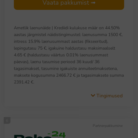
Vaata pakkumist ➟
Ametlik laenunäide | Krediidi kulukuse määr on 44.50%
aastas järgmistel näidistingimustel: laenusumma 1500 €,
intress 15.9% laenusummast aastas (fikseeritud),
lepingutasu 75 €, igakuine haldustasu maksimaalselt
4.65 € (haldustasu väärtus 0.01% laenusummast
päevas), laenu tasumise periood 36 kuud/ 36
tagasimakset, tasumine igakuiste annuiteetmaksetena,
maksete kogusumma 2466.72 € ja tagasimaksete summa
2391.42 €.
Tingimused
6
Partnerpakkumine