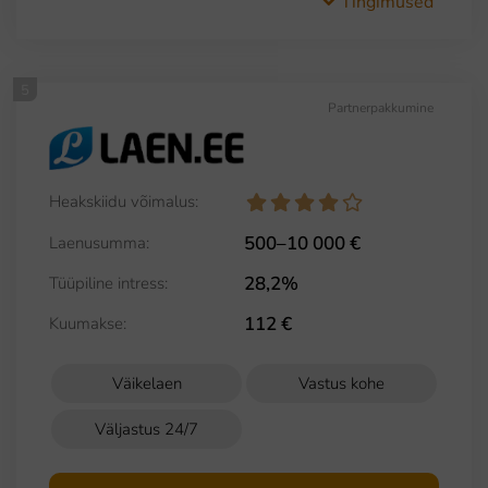
Tingimused
5
Partnerpakkumine
Heakskiidu võimalus:
500–10 000 €
Laenusumma:
28,2%
Tüüpiline intress:
112 €
Kuumakse:
Väikelaen
Vastus kohe
Väljastus 24/7