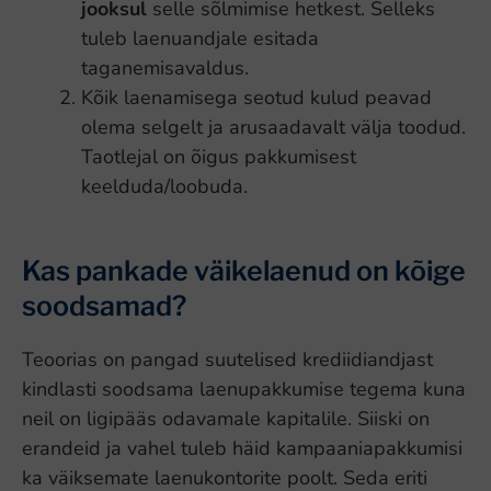
jooksul
selle sõlmimise hetkest. Selleks
tuleb laenuandjale esitada
taganemisavaldus.
Kõik laenamisega seotud kulud peavad
olema selgelt ja arusaadavalt välja toodud.
Taotlejal on õigus pakkumisest
keelduda/loobuda.
Kas pankade väikelaenud on kõige
soodsamad?
Teoorias on pangad suutelised krediidiandjast
kindlasti soodsama laenupakkumise tegema kuna
neil on ligipääs odavamale kapitalile. Siiski on
erandeid ja vahel tuleb häid kampaaniapakkumisi
ka väiksemate laenukontorite poolt. Seda eriti