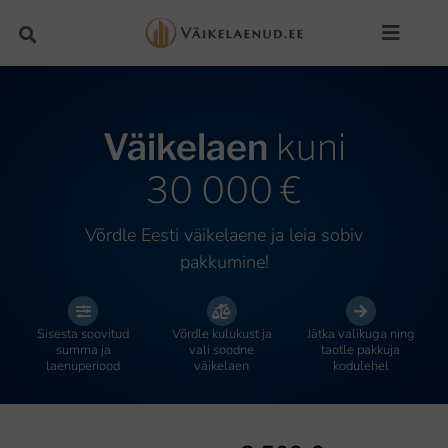
Väikelaen
kuni
30 000 €
Võrdle Eesti väikelaene ja leia sobiv
pakkumine!
Sisesta soovitud
Võrdle kulukust ja
Jätka valikuga ning
summa ja
vali soodne
taotle pakkuja
laenuperiood
väikelaen
kodulehel