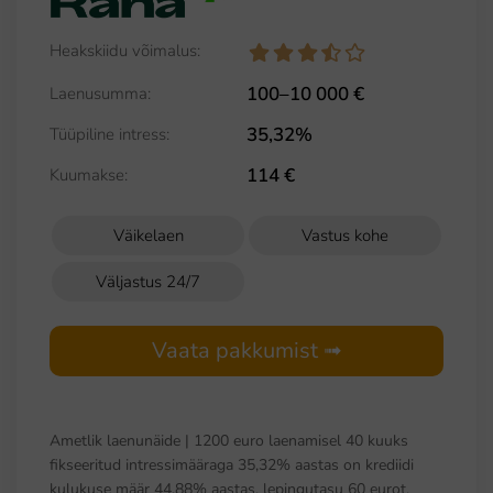
Heakskiidu võimalus:
100–10 000 €
Laenusumma:
35,32%
Tüüpiline intress:
114 €
Kuumakse:
Väikelaen
Vastus kohe
Väljastus 24/7
Vaata pakkumist ➟
Ametlik laenunäide | 1200 euro laenamisel 40 kuuks
fikseeritud intressimääraga 35,32% aastas on krediidi
kulukuse määr 44,88% aastas, lepingutasu 60 eurot,