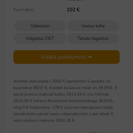
102 €
Kuumakse:
Väikelaen
Vastus kohe
Väljastus 24/7
Tasuta tagastus
Vaata pakkumist ➟
Ametlik laenunäide | 3000 € laenamisel 5 aastaks on
kuumakse 98,57 €. Krediidi kulukuse määr on 39.95%. 5
aasta jooksul maksad kokku 5914,18 €, mis hõlmab
2914,18 € intressi fikseeritud intressimääraga 30.82%,
ning 0 € haldustasu. 178 € suurune lepingutasu tuleb
tasuda kohe pärast laenu väljamaksmist. Laen läheb 5
aasta jooksul maksma 3092,18 €.