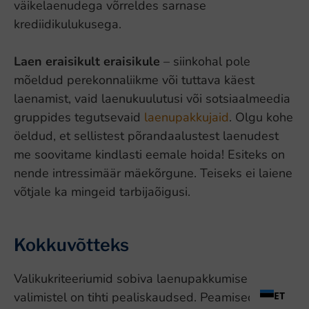
väikelaenudega võrreldes sarnase
krediidikulukusega.
Laen eraisikult eraisikule
– siinkohal pole
mõeldud perekonnaliikme või tuttava käest
laenamist, vaid laenukuulutusi või sotsiaalmeedia
gruppides tegutsevaid
laenupakkujaid
. Olgu kohe
öeldud, et sellistest põrandaalustest laenudest
me soovitame kindlasti eemale hoida! Esiteks on
nende intressimäär mäekõrgune. Teiseks ei laiene
võtjale ka mingeid tarbijaõigusi.
Kokkuvõtteks
Valikukriteeriumid sobiva laenupakkumise
ET
valimistel on tihti pealiskaudsed. Peamised