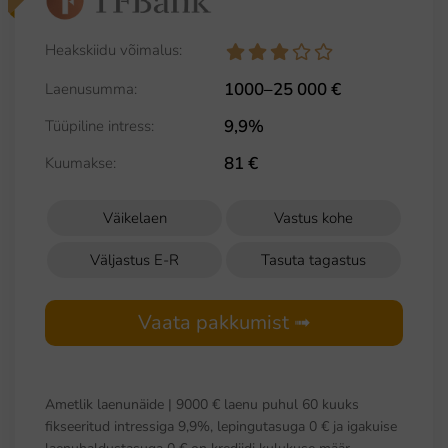
Heakskiidu võimalus:
1000–25 000 €
Laenusumma:
9,9%
Tüüpiline intress:
81 €
Kuumakse:
Väikelaen
Vastus kohe
Väljastus E-R
Tasuta tagastus
Vaata pakkumist ➟
Ametlik laenunäide | 9000 € laenu puhul 60 kuuks
fikseeritud intressiga 9,9%, lepingutasuga 0 € ja igakuise