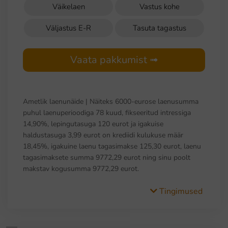
Väikelaen
Vastus kohe
Väljastus E-R
Tasuta tagastus
Vaata pakkumist ➟
Ametlik laenunäide | Näiteks 6000-eurose laenusumma
puhul laenuperioodiga 78 kuud, fikseeritud intressiga
14,90%, lepingutasuga 120 eurot ja igakuise
haldustasuga 3,99 eurot on krediidi kulukuse määr
18,45%, igakuine laenu tagasimakse 125,30 eurot, laenu
tagasimaksete summa 9772,29 eurot ning sinu poolt
makstav kogusumma 9772,29 eurot.
Tingimused