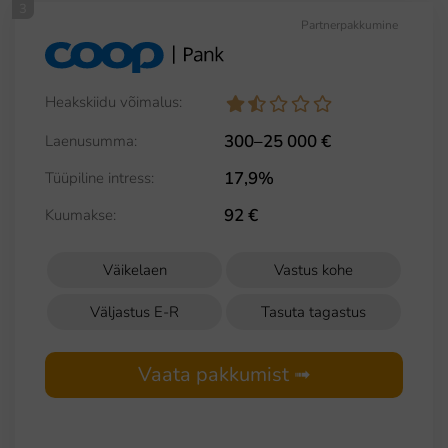
3
Partnerpakkumine
Heakskiidu võimalus:
300–25 000 €
Laenusumma:
17,9%
Tüüpiline intress:
92 €
Kuumakse:
Väikelaen
Vastus kohe
Väljastus E-R
Tasuta tagastus
Vaata pakkumist ➟