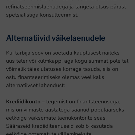
refinatseerimislaenudega ja langeta otsus pärast
spetsialistiga konsulteerimist.
Alternatiivid väikelaenudele
Kui tarbija soov on soetada kauplusest näiteks
uus teler või külmkapp, aga kogu summat pole tal
võimalik täies ulatuses korraga tasuda, siis on
ostu finantseerimiseks olemas veel kaks
alternatiivset lahendust:
Krediidikonto
– tegemist on finantsteenusega,
mis on viimaste aastatega saanud populaarseks
eelkõige väiksemate laenukontorite seas.
Sääraseid krediiditeenuseid sobib kasutada
eelkõige ootamatute väljaminekute