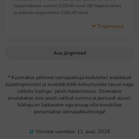
tagasimaksete summa 2100,40 eurot (40 tagasimakset)
ja makstav kogusumma 2160,40 eurot.
Tingimused
Ava järgmised
* Kuumakse põhineb laenupakkuja kodulehel avaldatud
tüüptingimustel ja sisaldab kõiki kohustuslike tasusi nagu
näiteks lepingu- ja/või haldustasusi. Osamakse
arvutatakse sinu poolt valitud summa ja perioodi alusel.
Näitaja on ligikaudne ega pruugi olla kooskõlas
personaalse laenupakkumisega!
Viimane uuendus: 11. juuli, 2026