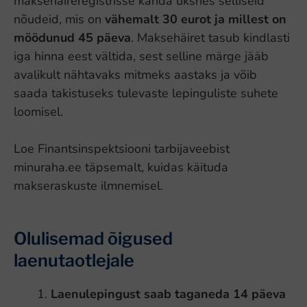
maksehäireregistrisse kanda üksnes selliseid
nõudeid, mis on
vähemalt 30 eurot ja millest on
möödunud 45 päeva
. Maksehäiret tasub kindlasti
iga hinna eest vältida, sest selline märge jääb
avalikult nähtavaks mitmeks aastaks ja võib
saada takistuseks tulevaste lepinguliste suhete
loomisel.
Loe Finantsinspektsiooni tarbijaveebist
minuraha.ee täpsemalt, kuidas käituda
makseraskuste ilmnemisel.
Olulisemad õigused
laenutaotlejale
Laenulepingust saab taganeda 14 päeva