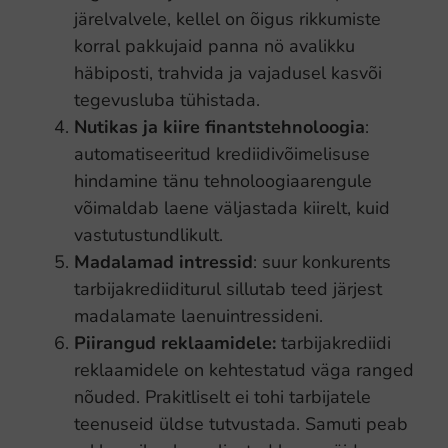
järelvalvele, kellel on õigus rikkumiste
korral pakkujaid panna nö avalikku
häbiposti, trahvida ja vajadusel kasvõi
tegevusluba tühistada.
Nutikas ja kiire finantstehnoloogia
:
automatiseeritud krediidivõimelisuse
hindamine tänu tehnoloogiaarengule
võimaldab laene väljastada kiirelt, kuid
vastutustundlikult.
Madalamad intressid
: suur konkurents
tarbijakrediiditurul sillutab teed järjest
madalamate laenuintressideni.
Piirangud reklaamidele:
tarbijakrediidi
reklaamidele on kehtestatud väga ranged
nõuded. Prakitliselt ei tohi tarbijatele
teenuseid üldse tutvustada. Samuti peab