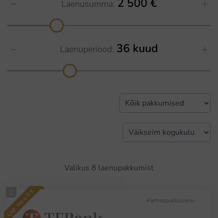
2 500 €
Laenusumma:
36 kuud
Laenuperiood:
Valikus
8
laenupakkumist
Lep. tasu 0 €
1
Partnerpakkumine