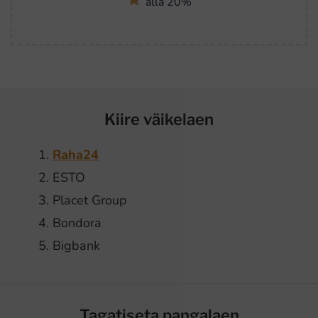
alla 20%
Kiire väikelaen
Raha24
ESTO
Placet Group
Bondora
Bigbank
Tagatiseta pangalaen