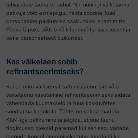
lühiajaliste laenude puhul. Nii mõningi väikelaenu
pakkuja võib esmapilgul näida soodne, kuid
personaalne pakkumise saabumisel enam mitte.
Päeva lõpuks sõltub kõik laenuvõtja vajadusest ja
tema personaalsest olukorrast.
Kas väikelaen sobib
refinantseerimiseks?
Kui on mitu väiksemat tarbimislaenu, siis võib
väikelaenu kasutamine refinantseerimiseks aidata
vähendada kuumakseid ja tuua kokkuvõttes
soodsama kogukulu. Tähtis on valida madala
KKM-iga pakkumine ja jälgida, et uue laenu
tingimused oleksid paremad kui senised. Vanade
laenude konsolideerimiseks tutvu kindlasti ka