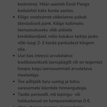
keskmine). Määr uueneb Eesti Panga
kodulehel kaks korda aastas.
Kõige soodsamat väikelaenu pakub
tõenäoliselt pank. Kõige kallimaks
laenuasutuseks võib pidada
krediidiandjaid, mille kulukus tarbija jaoks
võib isegi 2-3 korda pankadest kõrgem
olla.
Uuri kas intressi arvutatakse
traditsioonilselt laenujäägilt või on tegemist
hoopis kogu laenusummalt arvutatava
meetodiga.
Tee põhjalik turu-uuring ja tutvu
varasemate klientide hinnangutega.
Taotle perioodil, mil lepingu- või
haldustasud on kampaaniakorras 0 €.