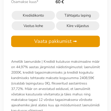
60 €
Osamakse kuus*
Krediidikonto
Tähtajatu leping
Vastus kohe
Kiire väljastus
Vaata pakkumist ➟
Ametlik laenunäide | Krediidi kulukuse maksimaalne määr
on 44,97% aastas järgmistel näidistingimustel: laenulimiit
2000€, krediidi tagasimaksmiseks ja krediidi kogukulu
kandmiseks tehtavate maksete kogusumma 2408,59€
(sisaldab lepingutasu 0€), fikseeritud aastaintress
37,72%. Määr on arvestatud eeldusel, et laenulimiit
võetakse kasutusele viivitamata ja täies mahus ning
makstakse tagasi 12 võrdse tagasimaksena võrdsete
ajavahemike järel alates kuu aja möödumisest laenulimiidi
kasutusse võtmisest.