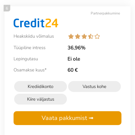
6
Partnerpakkumine
Heakskiidu võimalus
36,96%
Tüüpiline intress
Ei ole
Lepingutasu
60 €
Osamakse kuus*
Krediidikonto
Vastus kohe
Kiire väljastus
Vaata pakkumist ➟