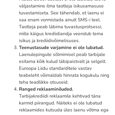
väljastamine ilma taotleja isikusamasuse
tuvastamiseta. See tähendab, et laenu ei
saa enam vormistada ainult SMS-i teel.
Taotleja peab läbima tuvastusprotsessi,
mille käigus krediidiandja veendub tema
isikus ja krediidivõimelisuses.
Teenustasude varjamine ei ole lubatud.
Laenulepingute sõlmimisel peab tarbijale
esitama kõik kulud läbipaistvalt ja selgelt.
Euroopa Liidu standarditele vastav
teabeleht võimaldab hinnata kogukulu ning
teha teadlikke otsuseid.
Ranged reklaaminõuded.
Tarbijakrediidi reklaamile kehtivad täna
karmid piirangud. Näiteks ei ole lubatud
reklaamides kutsuda üles laenu võtma ega