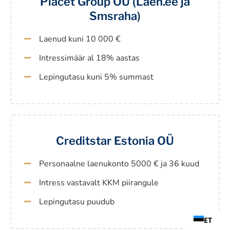
Placet Group OÜ (Laen.ee ja
Smsraha)
Laenud kuni 10 000 €
Intressimäär al 18% aastas
Lepingutasu kuni 5% summast
Creditstar Estonia OÜ
Personaalne laenukonto 5000 € ja 36 kuud
Intress vastavalt KKM piirangule
Lepingutasu puudub
ET