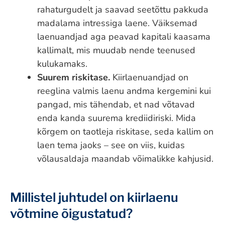
rahaturgudelt ja saavad seetõttu pakkuda
madalama intressiga laene. Väiksemad
laenuandjad aga peavad kapitali kaasama
kallimalt, mis muudab nende teenused
kulukamaks.
Suurem riskitase.
Kiirlaenuandjad on
reeglina valmis laenu andma kergemini kui
pangad, mis tähendab, et nad võtavad
enda kanda suurema krediidiriski. Mida
kõrgem on taotleja riskitase, seda kallim on
laen tema jaoks – see on viis, kuidas
võlausaldaja maandab võimalikke kahjusid.
Millistel juhtudel on kiirlaenu
võtmine õigustatud?