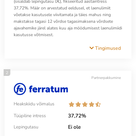
(sisaldab lepingutasu 0€), fikseeritud aastaintress
37,72%. Määr on arvestatud eeldusel, et laenulimiit
võetakse kasutusele viivitamata ja täies mahus ning
makstakse tagasi 12 võrdse tagasimaksena võrdsete
ajavahemike järel alates kuu aja möödumisest laenulimiidi
kasutusse võtmisest.
Tingimused
2
Partnerpakkumine
Heakskiidu võimalus
37,72%
Tüüpiline intress
Ei ole
Lepingutasu