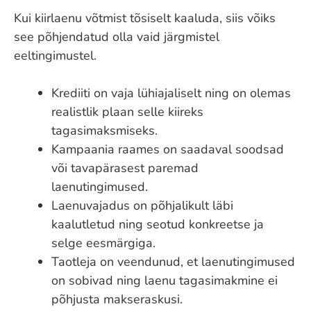
Kui kiirlaenu võtmist tõsiselt kaaluda, siis võiks
see põhjendatud olla vaid järgmistel
eeltingimustel.
Krediiti on vaja lühiajaliselt ning on olemas
realistlik plaan selle kiireks
tagasimaksmiseks.
Kampaania raames on saadaval soodsad
või tavapärasest paremad
laenutingimused.
Laenuvajadus on põhjalikult läbi
kaalutletud ning seotud konkreetse ja
selge eesmärgiga.
Taotleja on veendunud, et laenutingimused
on sobivad ning laenu tagasimakmine ei
põhjusta makseraskusi.