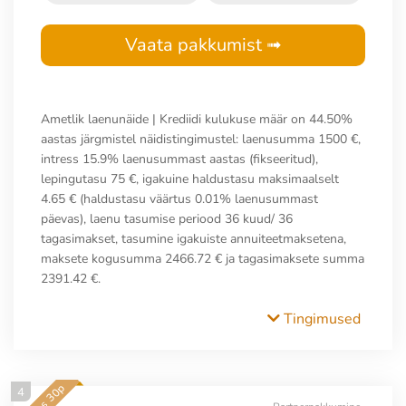
Vaata pakkumist ➟
Ametlik laenunäide | Krediidi kulukuse määr on 44.50%
aastas järgmistel näidistingimustel: laenusumma 1500 €,
intress 15.9% laenusummast aastas (fikseeritud),
lepingutasu 75 €, igakuine haldustasu maksimaalselt
4.65 € (haldustasu väärtus 0.01% laenusummast
päevas), laenu tasumise periood 36 kuud/ 36
tagasimakset, tasumine igakuiste annuiteetmaksetena,
maksete kogusumma 2466.72 € ja tagasimaksete summa
2391.42 €.
Tingimused
4