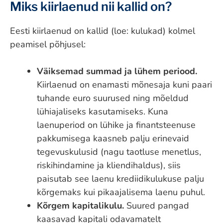
Miks kiirlaenud nii kallid on?
Eesti kiirlaenud on kallid (loe: kulukad) kolmel
peamisel põhjusel:
Väiksemad summad ja lühem periood.
Kiirlaenud on enamasti mõnesaja kuni paari
tuhande euro suurused ning mõeldud
lühiajaliseks kasutamiseks. Kuna
laenuperiod on lühike ja finantsteenuse
pakkumisega kaasneb palju erinevaid
tegevuskulusid (nagu taotluse menetlus,
riskihindamine ja kliendihaldus), siis
paisutab see laenu krediidikulukuse palju
kõrgemaks kui pikaajalisema laenu puhul.
Kõrgem kapitalikulu.
Suured pangad
kaasavad kapitali odavamatelt