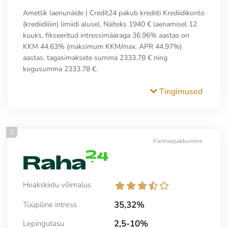
Ametlik laenunäide | Credit24 pakub krediiti Krediidikonto
(krediidiliin) limiidi alusel. Näiteks 1940 € laenamisel 12
kuuks, fikseeritud intressimääraga 36.96% aastas on
KKM 44.63% (maksimum KKM/max. APR 44.97%)
aastas, tagasimaksete summa 2333.78 € ning
kogusumma 2333.78 €.
Tingimused
7
Partnerpakkumine
Heakskiidu võimalus
35,32%
Tüüpiline intress
2,5-10%
Lepingutasu