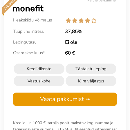
0-intress 30p
Partnerpakkumine
Heakskiidu võimalus
37,85%
Tüüpiline intress
Ei ole
Lepingutasu
60 €
Osamakse kuus*
Krediidikonto
Tähtajatu leping
Vastus kohe
Kiire väljastus
Vaata pakkumist ➟
Krediidiliin 1000 €, tarbija poolt makstav kogusumma ja
tagasimaksete summa 1216,58 €, fikseeritud intressimäär