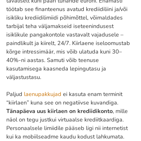
tavaliselt kuni paari tuhande euroni. Enamasti
töötab see finanteenus avatud krediidiliini ja/või
isikliku krediidilimiidi põhimõttel, võimaldades
tarbijal teha väljamakseid iseteenindusest
isiklikule pangakontole vastavalt vajadusele –
paindlikult ja kiirelt, 24/7. Kiirlaene iseloomustab
kõrge intressimäär, mis võib ulatuda kuni 30–
40%-ni aastas. Samuti võib teenuse
kasutamisega kaasneda lepingutasu ja
väljastustasu.
Paljud
laenupakkujad
ei kasuta enam terminit
“kiirlaen” kuna see on negatiivse kuvandiga.
Tänapäeva uus kiirlaen on krediidikonto
, mille
näol on tegu justkui virtuaalse krediitkaardiga.
Personaalsele limiidile pääseb ligi nii internetist
kui ka mobiilseadme kaudu kodust lahkumata.