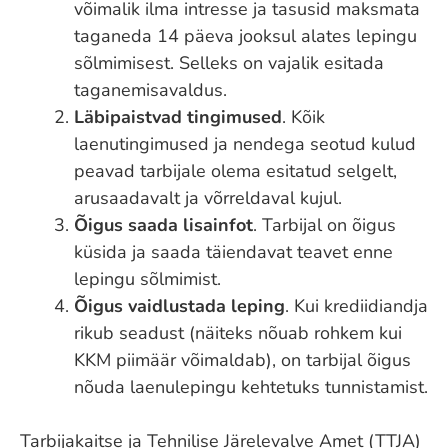
võimalik ilma intresse ja tasusid maksmata
taganeda 14 päeva jooksul alates lepingu
sõlmimisest. Selleks on vajalik esitada
taganemisavaldus.
Läbipaistvad tingimused
. Kõik
laenutingimused ja nendega seotud kulud
peavad tarbijale olema esitatud selgelt,
arusaadavalt ja võrreldaval kujul.
Õigus saada lisainfot
. Tarbijal on õigus
küsida ja saada täiendavat teavet enne
lepingu sõlmimist.
Õigus vaidlustada leping
. Kui krediidiandja
rikub seadust (näiteks nõuab rohkem kui
KKM piimäär võimaldab), on tarbijal õigus
nõuda laenulepingu kehtetuks tunnistamist.
Tarbijakaitse ja Tehnilise Järelevalve Amet (TTJA)