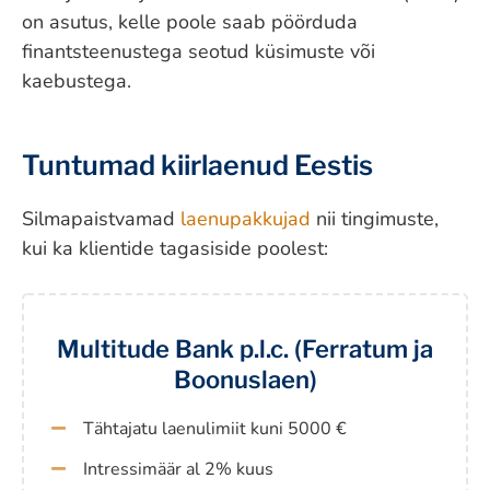
on asutus, kelle poole saab pöörduda
finantsteenustega seotud küsimuste või
kaebustega.
Tuntumad kiirlaenud Eestis
Silmapaistvamad
laenupakkujad
nii tingimuste,
kui ka klientide tagasiside poolest:
Multitude Bank p.l.c. (Ferratum ja
Boonuslaen)
Tähtajatu laenulimiit kuni 5000 €
Intressimäär al 2% kuus