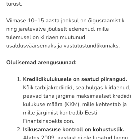
turust.
Viimase 10–15 aasta jooksul on õigusraamistik
ning järelevalve jõuliselt edenenud, mille
tulemusel on kiirlaen muutunud
usaldusväärsemaks ja vastutustundlikumaks.
Olulisemad arengusuunad:
Krediidikulukusele on seatud piirangud.
Kõik tarbijakrediidid, sealhulgas kiirlaenud,
peavad täna järgima maksimaalset krediidi
kulukuse määra (KKM), mille kehtestab ja
mille järgimist kontrollib Eesti
Finantsinspektsioon.
Isikusamasuse kontroll on kohustuslik.
Alates 2009. aastast ei ole lubatud laenu