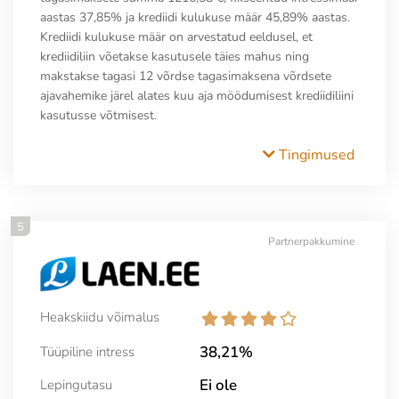
aastas 37,85% ja krediidi kulukuse määr 45,89% aastas.
Krediidi kulukuse määr on arvestatud eeldusel, et
krediidiliin võetakse kasutusele täies mahus ning
makstakse tagasi 12 võrdse tagasimaksena võrdsete
ajavahemike järel alates kuu aja möödumisest krediidiliini
kasutusse võtmisest.
Tingimused
5
Partnerpakkumine
Heakskiidu võimalus
38,21%
Tüüpiline intress
Ei ole
Lepingutasu