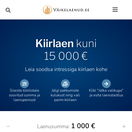
Kiirlaen
kuni
15 000 €
Leia soodsa intressiga kiirlaen kohe
Sisesta tööriistale
Jälgi pakkumiste
Kliki "Jätka valikuga"
soovitud summa ja
kulukust ning vali
ja esita laenutaotlus
laenuperiood
parim kiirlaen
1 000 €
Laenusumma: