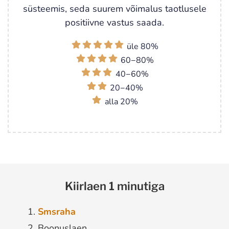
süsteemis, seda suurem võimalus taotlusele
positiivne vastus saada.
üle 80%
60−80%
40−60%
20−40%
alla 20%
Kiirlaen 1 minutiga
Smsraha
Boonuslaen