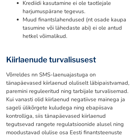
Krediidi kasutamine ei ole taotlejale
harjumuspärane tegevus.
Muud finantslahendused (nt osade kaupa
tasumine või lähedaste abi) ei ole antud
hetkel võimalikud.
Kiirlaenude turvalisusest
Võrreldes nn SMS-laenuajastuga on
tänapäevased kiirlaenud oluliselt läbipaistvamad,
paremini reguleeritud ning tarbijale turvalisemad.
Kui vanasti olid kiirlaenud negatiivse mainega ja
sageli ülikõrgete kuludega ning ebapiisava
kontrolliga, siis tänapäevased kiirlaenud
tegutsevad rangete regulatsioonide alusel ning
moodustavad olulise osa Eesti finantsteenuste