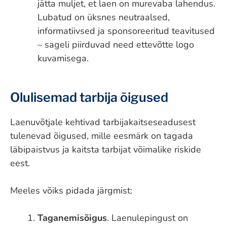
jätta muljet, et laen on murevaba lahendus.
Lubatud on üksnes neutraalsed,
informatiivsed ja sponsoreeritud teavitused
– sageli piirduvad need ettevõtte logo
kuvamisega.
Olulisemad tarbija õigused
Laenuvõtjale kehtivad tarbijakaitseseadusest
tulenevad õigused, mille eesmärk on tagada
läbipaistvus ja kaitsta tarbijat võimalike riskide
eest.
Meeles võiks pidada järgmist:
Taganemisõigus
. Laenulepingust on