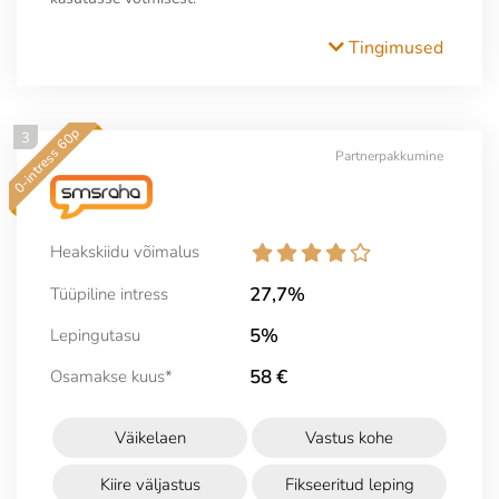
Tingimused
0-intress 60p
3
Partnerpakkumine
Heakskiidu võimalus
27,7%
Tüüpiline intress
5%
Lepingutasu
58 €
Osamakse kuus*
Väikelaen
Vastus kohe
Kiire väljastus
Fikseeritud leping