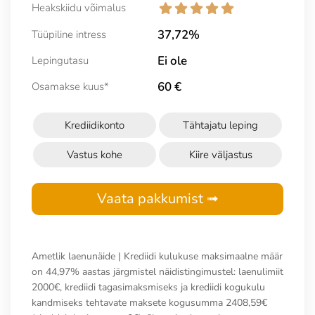
Heakskiidu võimalus
37,72%
Tüüpiline intress
Ei ole
Lepingutasu
60 €
Osamakse kuus*
Krediidikonto
Tähtajatu leping
Vastus kohe
Kiire väljastus
Vaata pakkumist ➟
Ametlik laenunäide | Krediidi kulukuse maksimaalne määr
on 44,97% aastas järgmistel näidistingimustel: laenulimiit
2000€, krediidi tagasimaksmiseks ja krediidi kogukulu
kandmiseks tehtavate maksete kogusumma 2408,59€