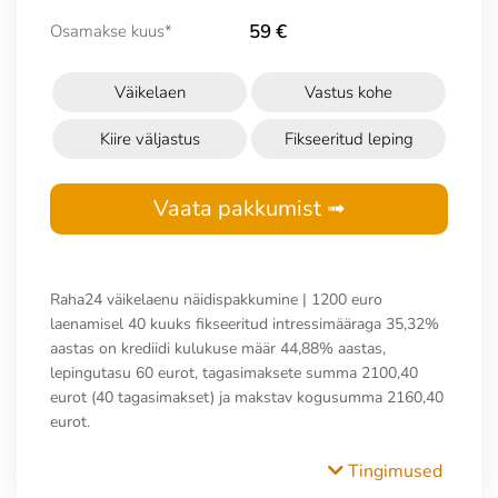
59 €
Osamakse kuus*
Väikelaen
Vastus kohe
Kiire väljastus
Fikseeritud leping
Vaata pakkumist ➟
Raha24 väikelaenu näidispakkumine | 1200 euro
laenamisel 40 kuuks fikseeritud intressimääraga 35,32%
aastas on krediidi kulukuse määr 44,88% aastas,
lepingutasu 60 eurot, tagasimaksete summa 2100,40
eurot (40 tagasimakset) ja makstav kogusumma 2160,40
eurot.
Tingimused